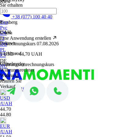
Kiew
Sie erhalten
Krementschuk
+38 (077) 100 40 40
₴
Lemberg
Укр
Рус
UAH
Odesa
EN
Eine Anwendung erstellen
IT
Poltawa
Umrechnungskurs 07.08.2026
RO
PL
Uschhorod
1 USD = 44,70 UAH
ES
DE
Chmelnyzky
Währungsumrechnungskurs
HU
Währungsrechner
Währung.
Kaufen Sie
Verkauf
+38 (077) 100 40 40
USD
/UAH
44.70
44.80
EUR
/UAH