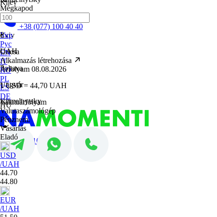
Kijev
Megkapod
Kremenchuk
+38 (077) 100 40 40
₴
Lviv
Укр
Рус
UAH
Odesa
EN
Alkalmazás létrehozása
IT
Poltava
Árfolyam 08.08.2026
RO
PL
Ungvár
1 USD = 44,70 UAH
ES
DE
Khmelnytsky
Valutaárfolyam
HU
Valutaszámológép
Pénznem.
Vásárlás
Eladó
+38 (077) 100 40 40
USD
/UAH
44.70
44.80
EUR
/UAH