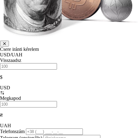
Csere iránti kérelem
USD/UAH
Visszaadsz
$
USD
Megkapod
₴
UAH
Telefonszám
Telegram (opcionális)