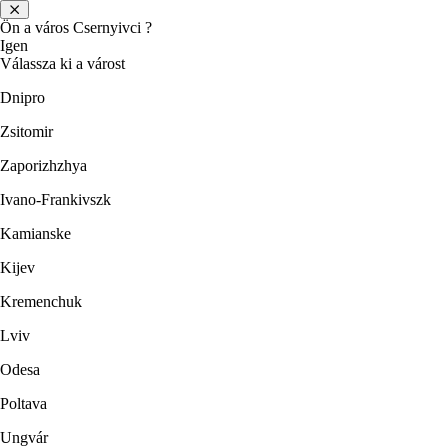
Ön a város
Csernyivci
?
Igen
Válassza ki a várost
Dnipro
Zsitomir
Zaporizhzhya
Ivano-Frankivszk
Kamianske
Kijev
Kremenchuk
Lviv
Odesa
Poltava
Ungvár