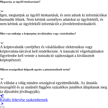
Megtartja az ügyfél titoktartását?
Igen, megtartjuk az ügyfél titoktartását, és nem adunk ki információkat
harmadik félnek. Nem kérünk személyes adatokat az ügyfelektől, és
nem kérünk az ügyfelektől információt a jövedelemforrásaikról.
Mire van szüksége a kriptopénz átváltásához vagy vásárlásához?
A kriptovaluták cseréjéhez és vásárlásához elektronikus vagy
kriptovaluta-tárcával kell rendelkeznie. A tranzakció végrehajtásakor
figyelembe kell vennie a tranzakció sajátosságait a kiválasztott
kriptopénzzel.
Milyen országokkal dolgozik együtt a pénzátutalások terén?
A vállalat a világ minden országával együttműködik. Az átutalás
összegétől és az utalástól függően százalékos jutalékot állapítanak meg
(a díjszabást jóváhagyják).
Kérdés feltevése szakembernek