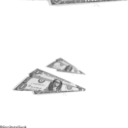
Pénzátutalások