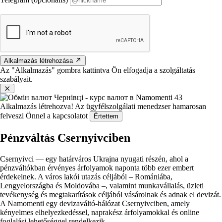
Alkalmazás létrehozása
Az "Alkalmazás" gombra kattintva Ön elfogadja a szolgáltatás
szabályait.
Alkalmazás létrehozva!
Az ügyfélszolgálati menedzser hamarosan
felveszi Önnel a kapcsolatot
Értettem
Pénzváltás Csernyivciben
Csernyivci — egy határváros Ukrajna nyugati részén, ahol a
pénzváltókban érvényes árfolyamok naponta több ezer embert
érdekelnek. A város lakói utazás céljából – Romániába,
Lengyelországba és Moldovába –, valamint munkavállalás, üzleti
tevékenység és megtakarítások céljából vásárolnak és adnak el devizát.
A Namomenti egy devizaváltó-hálózat Csernyivciben, amely
kényelmes elhelyezkedéssel, naprakész árfolyamokkal és online
foglalási lehetőséggel rendelkezik.