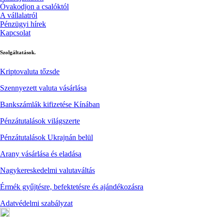
Óvakodjon a csalóktól
A vállalatról
Pénzügyi hírek
Kapcsolat
Szolgáltatások.
Kriptovaluta tőzsde
Szennyezett valuta vásárlása
Bankszámlák kifizetése Kínában
Pénzátutalások világszerte
Pénzátutalások Ukrajnán belül
Arany vásárlása és eladása
Nagykereskedelmi valutaváltás
Érmék gyűjtésre, befektetésre és ajándékozásra
Adatvédelmi szabályzat