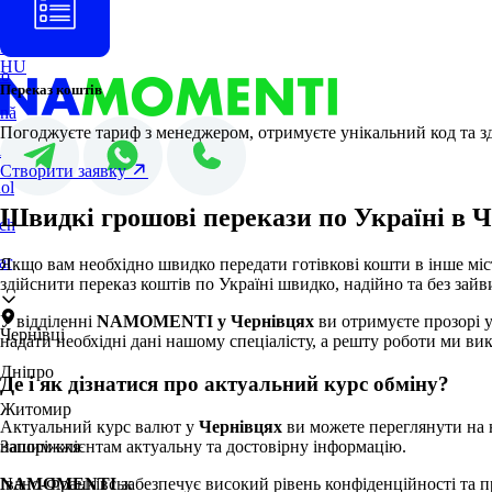
PL
ES
sh
DE
HU
no
Переказ коштів
nă
Погоджуєте тариф з менеджером, отримуєте унікальний код та зд
i
Створити заявку
ol
Швидкі грошові перекази по Україні в 
ch
ar
Якщо вам необхідно швидко передати готівкові кошти в інше міст
здійснити переказ коштів по Україні швидко, надійно та без за
У відділенні
NAMOMENTI у Чернівцях
ви отримуєте прозорі 
Чернівці
надати необхідні дані нашому спеціалісту, а решту роботи ми вик
Дніпро
Де і як дізнатися про актуальний курс обміну?
Житомир
Актуальний курс валют у
Чернівцях
ви можете переглянути на н
нашим клієнтам актуальну та достовірну інформацію.
Запоріжжя
NAMOMENTI
забезпечує високий рівень конфіденційності та п
Івано-Франківськ