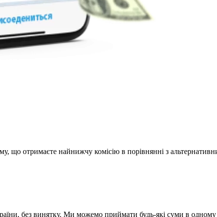
му, що отримаєте найнижчу комісію в порівнянні з альтернативни
раїни, без винятку. Ми можемо приймати будь-які суми в одному 