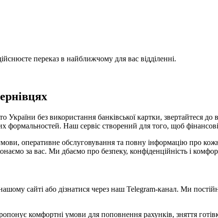
ійснюєте переказ в найближчому для вас відділенні.
Чернівцях
о України без використання банківської картки, звертайтеся до 
йвих формальностей. Наш сервіс створений для того, щоб фінансо
умови, оперативне обслуговування та повну інформацію про кожн
онаємо за вас. Ми дбаємо про безпеку, конфіденційність і комфор
ашому сайті або дізнатися через наш Telegram-канал. Ми постій
ропонує комфортні умови для поповнення рахунків, зняття готівки