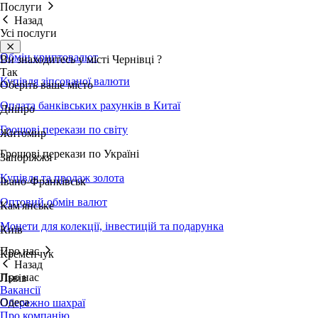
Послуги
Назад
Усі послуги
Обмін криптовалют
Ви знаходитесь у місті
Чернівці
?
Так
Купівля зіпсованої валюти
Оберіть ваше місто
Оплата банківських рахунків в Китаї
Дніпро
Грошові перекази по світу
Житомир
Грошові перекази по Україні
Запоріжжя
Купівля та продаж золота
Івано-Франківськ
Оптовий обмін валют
Кам'янське
Монети для колекції, інвестицій та подарунка
Київ
Про нас
Кременчук
Назад
Про нас
Львів
Вакансії
Одеса
Обережно шахраї
Про компанію