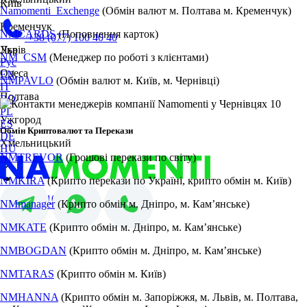
Київ
Namomenti_Exchenge
(Обмін валют м. Полтава м. Кременчук)
Кременчук
NMCARDS
(Поповнення карток)
+38 (077) 100 40 40
Львів
Укр
NM_CSM
(Менеджер по роботі з клієнтами)
Рус
Одеса
EN
NMPAVLO
(Обмін валют м. Київ, м. Чернівці)
IT
Полтава
RO
PL
Ужгород
ES
Обмін Криптовалют та Перекази
DE
Хмельницький
HU
NMTREVOR
(Грошові перекази по світу)
NMKIRA
(Крипто перекази по Україні, крипто обмін м. Київ)
+38 (077) 100 40 40
NMmanager
(Крипто обмін м. Дніпро, м. Камʼянське)
NMKATE
(Крипто обмін м. Дніпро, м. Камʼянське)
NMBOGDAN
(Крипто обмін м. Дніпро, м. Камʼянське)
NMTARAS
(Крипто обмін м. Київ)
NMHANNA
(Крипто обмін м. Запоріжжя, м. Львів, м. Полтава,