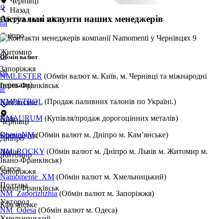
Чернівці
no
Назад
Актуальні акаунти наших менеджерів
Оберіть ваше місто
nă
Дніпро
i
Житомир
ol
Обмін валют
Запоріжжя
ch
NMLESTER
(Обмін валют м. Київ, м. Чернівці та міжнародні
перекази)
Івано-Франківськ
ar
NMPETROL
(Продаж паливних талонів по Україні.)
Кам'янське
NMAURUM
(Купівля/продаж дорогоцінних металів)
Київ
Чернівці
ObminNM
(Обмін валют м. Дніпро м. Камʼянське)
Кременчук
Дніпро
NM_ROCKY
(Обмін валют м. Дніпро м. Львів м. Житомир м.
Львів
Житомир
Івано-Франківськ)
Одеса
Запоріжжя
Namomente_XM
(Обмін валют м. Хмельницький)
Полтава
Івано-Франківськ
NM_Zaporizhzhia
(Обмін валют м. Запоріжжя)
Ужгород
Кам'янське
NM_Odesa
(Обмін валют м. Одеса)
Хмельницький