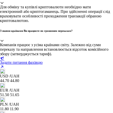
Для обміну та купівлі криптовалюти необхідно мати
електронний або криптогаманець. При здійсненні операції слід
враховувати особливості проходження транзакції обраною
криптовалютою.
З якими країнами Ви працюєте по грошовим переказам?
Компанія працює з усіма країнами світу. Залежно від суми
переказу та направлення встановлюється відсоток комісійного
збору (затверджується тариф).
Задати питання фахівцю
USD
/UAH
44.70
44.80
EUR
/UAH
51.50
51.65
PLN
/UAH
11.80
11.90